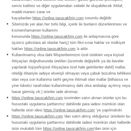
servis kalitesi ve diğer uygulamaları sebebi ile oluşabilecek ihtilaf,
maddi-manevi zarar ve
kayıplardan
https://online.tasocakfirin.com
sorumlu değildir.
Sitemizde yer alan her türlü bilgi, içerik ile bunların düzenlenmesi ve
kısmen/tamamen kullanımı
konusunda
https://online.tasocakfirin.com
ile anlaşmasına göre
üçüncü şahıslara ait olanlar hariç) tüm fikri-sınai haklar ve mülkiyet
hakları
https://online.tasocakfirin.com
.'a aittir.
Kullanılmamış olsa dahi Müşterilerimizin özel istekleri veya kişisel
ihtiyaçları doğrultusunda üretilen (üzerinde değişiklik ya da ilaveler
yapılarak kişiye/kişisel ihtiyaçlara özel hale getirilenler dahil) mallar,
niteliği itibariyle iadeye elverişli olmayan veya çabuk bozulma tehlikesi
olan veya son kullanma tarihi geçme ihtimali olan mallar (bilhassa ve
yine tüketici tarafından kullanılmamış dahi olsa ambalajı açılmış veya
hasar görmüş vb.) ürünler iade alınmaz.
https://online.tasocakfirin.com
üzerinden satın alınan ürünler için bu
husustaki uygulama şartlarımız dahilinde para iadesi mümkün olan
hallerde ürün idesi
https://online.tasocakfirin.com
‘ye yapılmalıdır.
https://online.tasocakfirin.com
'dan satın almış olduğunuz ürünlerin bu
husustaki uygulama şartlarımız dahilinde iadesi mümkün olan hallerde
ürün mukabili tüm
https://online.tasocakfirin.com
'dan ürün için