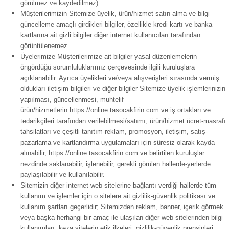
görülmez ve kaydedilmez).
Müşterilerimizin Sitemize üyelik, ürün/hizmet satın alma ve bilgi
güncelleme amaçlı girdikleri bilgiler, özellikle kredi kartı ve banka
kartlarına ait gizli bilgiler diğer internet kullanıcıları tarafından
görüntülenemez.
Üyelerimize-Müşterilerimize ait bilgiler yasal düzenlemelerin
öngördüğü sorumluluklarımız çerçevesinde ilgili kuruluşlara
açıklanabilir. Ayrıca üyelikleri ve/veya alışverişleri sırasında vermiş
oldukları iletişim bilgileri ve diğer bilgiler Sitemize üyelik işlemlerinizin
yapılması, güncellenmesi, muhtelif
ürün/hizmetlerin
https://online.tasocakfirin.com
ve iş ortakları ve
tedarikçileri tarafından verilebilmesi/satımı, ürün/hizmet ücret-masrafı
tahsilatları ve çeşitli tanıtım-reklam, promosyon, iletişim, satış-
pazarlama ve kartlandırma uygulamaları için süresiz olarak kayda
alınabilir,
https://online.tasocakfirin.com
ve belirtilen kuruluşlar
nezdinde saklanabilir, işlenebilir, gerekli görülen hallerde-yerlerde
paylaşılabilir ve kullanılabilir.
Sitemizin diğer internet-web sitelerine bağlantı verdiği hallerde tüm
kullanım ve işlemler için o sitelere ait gizlilik-güvenlik politikası ve
kullanım şartları geçerlidir; Sitemizden reklam, banner, içerik görmek
veya başka herhangi bir amaç ile ulaşılan diğer web sitelerinden bilgi
kullanımları, keza sitelerin etik ilkeleri, gizlilik-güvenlik prensipleri,