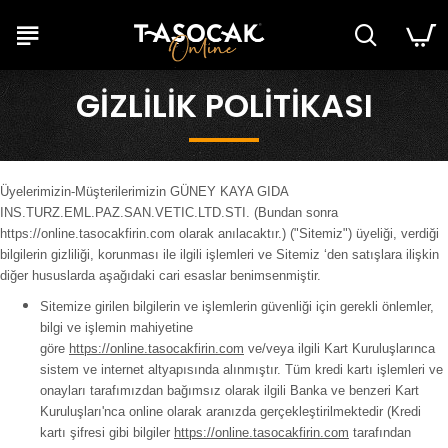
GIZLILIK POLITIKASI
Üyelerimizin-Müşterilerimizin GÜNEY KAYA GIDA
INS.TURZ.EML.PAZ.SAN.VETIC.LTD.STI. (Bundan sonra
https://online.tasocakfirin.com olarak anılacaktır.) ("Sitemiz") üyeliği, verdiği
bilgilerin gizliliği, korunması ile ilgili işlemleri ve Sitemiz ‘den satışlara ilişkin
diğer hususlarda aşağıdaki cari esaslar benimsenmiştir.
Sitemize girilen bilgilerin ve işlemlerin güvenliği için gerekli önlemler,
bilgi ve işlemin mahiyetine
göre
https://online.tasocakfirin.com
ve/veya ilgili Kart Kuruluşlarınca
sistem ve internet altyapısında alınmıştır. Tüm kredi kartı işlemleri ve
onayları tarafımızdan bağımsız olarak ilgili Banka ve benzeri Kart
Kuruluşları'nca online olarak aranızda gerçekleştirilmektedir (Kredi
kartı şifresi gibi bilgiler
https://online.tasocakfirin.com
tarafından