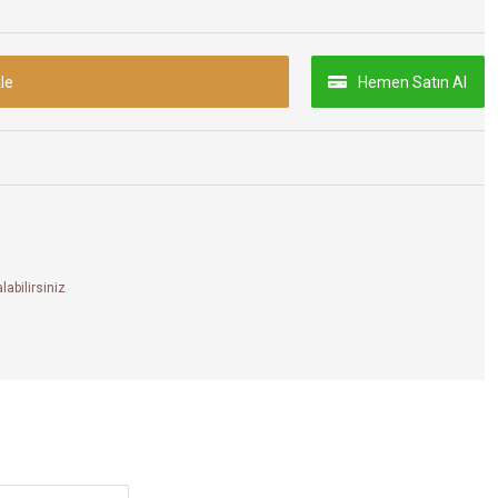
le
Hemen Satın Al
labilirsiniz