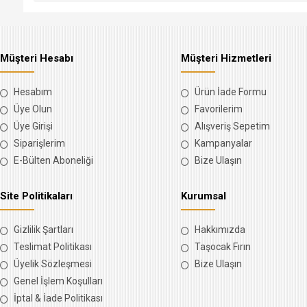
Müşteri Hesabı
Müşteri Hizmetleri
Hesabım
Ürün İade Formu
Üye Olun
Favorilerim
Üye Girişi
Alışveriş Sepetim
Siparişlerim
Kampanyalar
E-Bülten Aboneliği
Bize Ulaşın
Site Politikaları
Kurumsal
Gizlilik Şartları
Hakkımızda
Teslimat Politikası
Taşocak Fırın
Üyelik Sözleşmesi
Bize Ulaşın
Genel İşlem Koşulları
İptal & İade Politikası