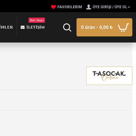
FAVORILERIM
ÜYE GIRIŞI / ÜYE OL
Bize Ulaşın
ÜNLER
İLETIŞIM
0 ürün - 0,00 ₺