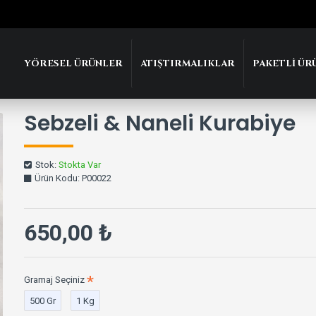
YÖRESEL ÜRÜNLER
ATIŞTIRMALIKLAR
PAKETLI ÜR
Sebzeli & Naneli Kurabiye
Stok:
Stokta Var
Ürün Kodu:
P00022
650,00 ₺
Gramaj Seçiniz
500 Gr
1 Kg